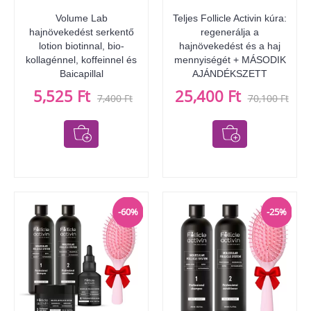
Volume Lab
Teljes Follicle Activin kúra:
hajnövekedést serkentő
regenerálja a
lotion biotinnal, bio-
hajnövekedést és a haj
kollagénnel, koffeinnel és
mennyiségét + MÁSODIK
Baicapillal
AJÁNDÉKSZETT
5,525 Ft
25,400 Ft
7,400 Ft
70,100 Ft
-60%
-25%