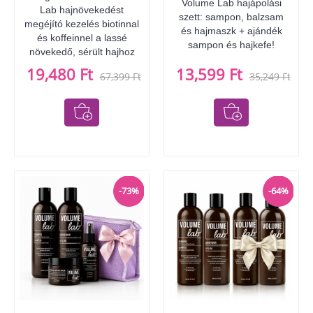
Volume Lab hajápolási
Lab hajnövekedést
szett: sampon, balzsam
megéjító kezelés biotinnal
és hajmaszk + ajándék
és koffeinnel a lassé
sampon és hajkefe!
növekedő, sérült hajhoz
19,480 Ft
13,599 Ft
67,399 Ft
35,249 Ft
-73%
-64%