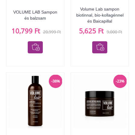
Volume Lab sampon
VOLUME LAB Sampon
biotinnal, bio-kollagénnel
és balzsam
és Baicapillal
10,799 Ft
5,625 Ft
20,999 Ft
9,000 Ft
-38%
-23%