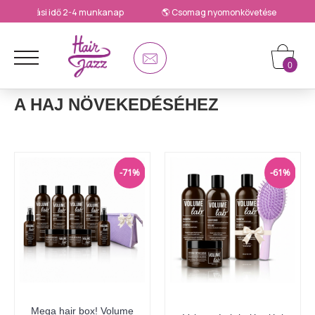
zállítási idő 2-4 munkanap
🌎 Csomag nyomonkövetése
🎁 Bi
0
A HAJ NÖVEKEDÉSÉHEZ
-71%
-61%
Mega hair box! Volume