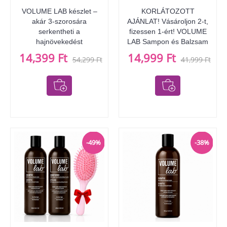
VOLUME LAB készlet –
KORLÁTOZOTT
akár 3-szorosára
AJÁNLAT! Vásároljon 2-t,
serkentheti a
fizessen 1-ért! VOLUME
hajnövekedést
LAB Sampon és Balzsam
14,399 Ft
14,999 Ft
54,299 Ft
41,999 Ft
-49%
-38%