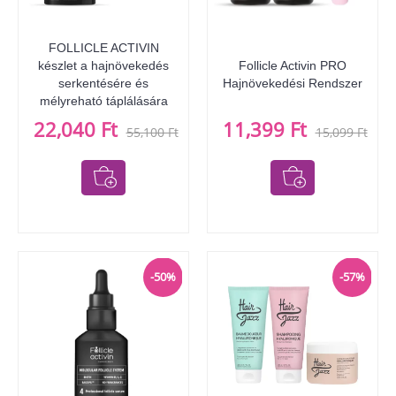
FOLLICLE ACTIVIN
készlet a hajnövekedés
Follicle Activin PRO
serkentésére és
Hajnövekedési Rendszer
mélyreható táplálására
22,040 Ft
11,399 Ft
55,100 Ft
15,099 Ft
-50%
-57%