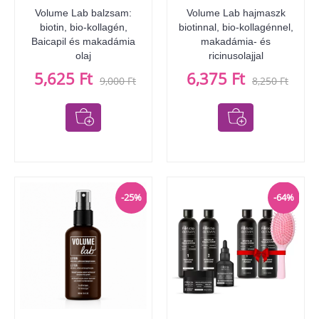
Volume Lab balzsam:
Volume Lab hajmaszk
biotin, bio-kollagén,
biotinnal, bio-kollagénnel,
Baicapil és makadámia
makadámia- és
olaj
ricinusolajjal
5,625 Ft
6,375 Ft
9,000 Ft
8,250 Ft
-25%
-64%