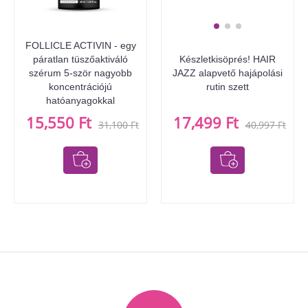
FOLLICLE ACTIVIN - egy
páratlan tüszőaktiváló
Készletkisöprés! HAIR
szérum 5-ször nagyobb
JAZZ alapvető hajápolási
koncentrációjú
rutin szett
hatóanyagokkal
15,550 Ft
17,499 Ft
31,100 Ft
40,997 Ft