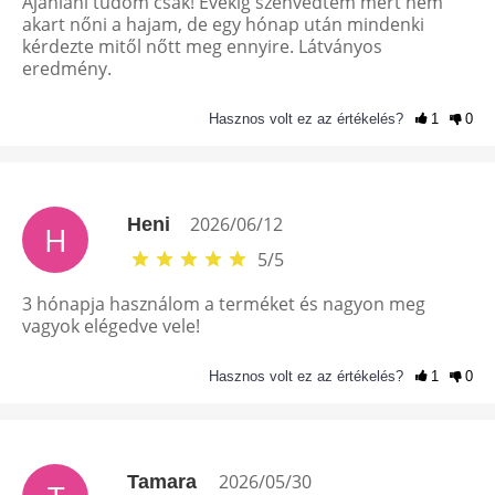
Ajánlani tudom csak! Évekig szenvedtem mert nem
akart nőni a hajam, de egy hónap után mindenki
kérdezte mitől nőtt meg ennyire. Látványos
eredmény.
Hasznos volt ez az értékelés?
1
0
2026/06/12
Heni
H
5
/
5
3 hónapja használom a terméket és nagyon meg
vagyok elégedve vele!
Hasznos volt ez az értékelés?
1
0
2026/05/30
Tamara