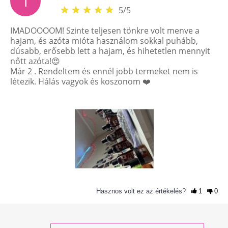
T
5
/
5
IMADOOOOM! Szinte teljesen tönkre volt menve a
hajam, és azóta mióta használom sokkal puhább,
dúsabb, erősebb lett a hajam, és hihetetlen mennyit
nőtt azóta!😍
Már 2 . Rendeltem és ennél jobb termeket nem is
létezik. Hálás vagyok és koszonom ❤️
Hasznos volt ez az értékelés?
1
0