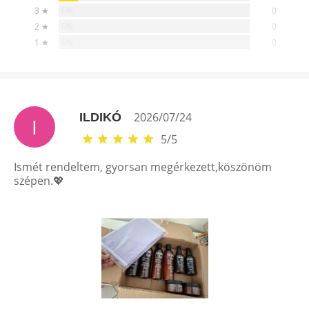
0%
3 ★
0
0%
2 ★
0
0%
1 ★
0
2026/07/24
ILDIKÓ
I
5
/
5
Ismét rendeltem, gyorsan megérkezett,köszönöm
szépen.💖