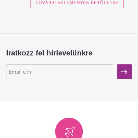
TOVÁBBI VÉLEMÉNYEK BETÖLTÉSE
Iratkozz fel hírlevelünkre
5,525 Ft
KOSÁRBA TESZ
7,400 Ft