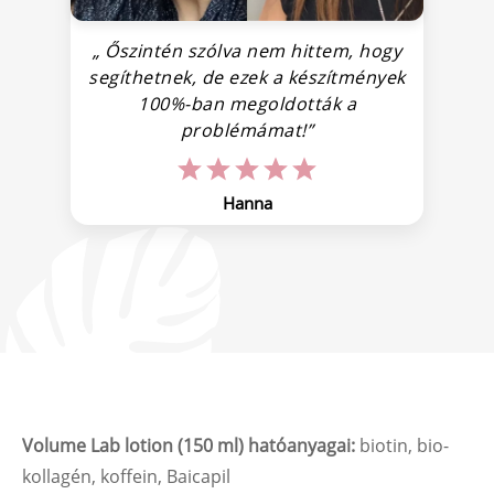
„ Őszintén szólva nem hittem, hogy
segíthetnek, de ezek a készítmények
100%-ban megoldották a
v
problémámat!”
Hanna
Volume Lab lotion (150 ml) hatóanyagai:
biotin, bio-
kollagén, koffein, Baicapil