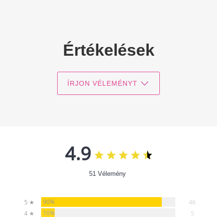
Értékelések
ÍRJON VÉLEMÉNYT
4.9
51 Vélemény
90%
5 ★
46
10%
4 ★
5