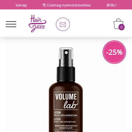
🌎 Csomag nyomonkövetése
🎁 Biztonságos utánvétes fizetés
0
-25%