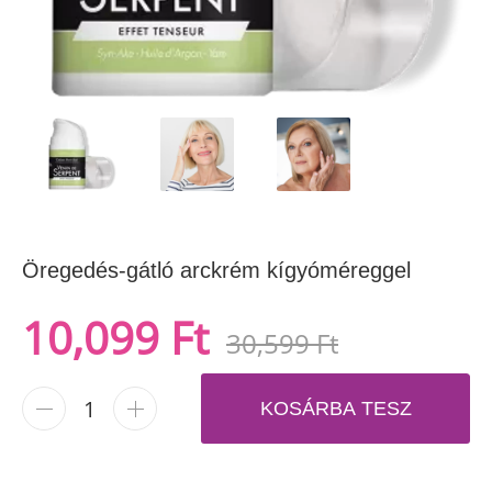
Öregedés-gátló arckrém kígyóméreggel
10,099 Ft
30,599 Ft
-
+
KOSÁRBA TESZ