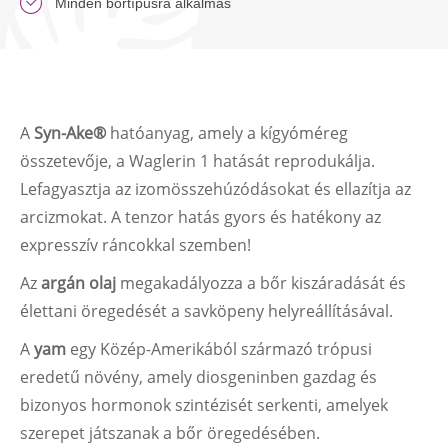
Minden bőrtípusra alkalmas
A
Syn-Ake®
hatóanyag, amely a kígyóméreg
összetevője, a Waglerin 1 hatását reprodukálja.
Lefagyasztja az izomösszehúzódásokat és ellazítja az
arcizmokat. A tenzor hatás gyors és hatékony az
expresszív ráncokkal szemben!
Az
argán olaj
megakadályozza a bőr kiszáradását és
élettani öregedését a savköpeny helyreállításával.
A
yam
egy Közép-Amerikából származó trópusi
eredetű növény, amely diosgeninben gazdag és
bizonyos hormonok szintézisét serkenti, amelyek
szerepet játszanak a bőr öregedésében.