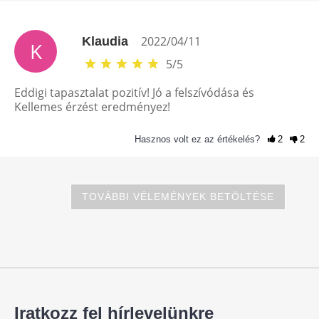
2022/04/11
Klaudia
K
5
/
5
Eddigi tapasztalat pozitív! Jó a felszívódása és
Kellemes érzést eredményez!
Hasznos volt ez az értékelés?
2
2
TOVÁBBI VÉLEMÉNYEK BETÖLTÉSE
Iratkozz fel hírlevelünkre