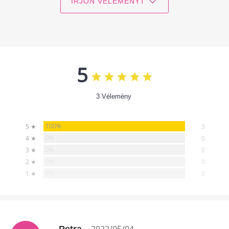
ÍRJON VÉLEMÉNYT
5
3 Vélemény
100%
5 ★
3
0%
4 ★
0
0%
3 ★
0
0%
2 ★
0
0%
1 ★
0