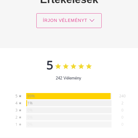
ÍRJON VÉLEMÉNYT
5
242 Vélemény
99%
5 ★
240
1%
4 ★
2
0%
3 ★
0
0%
2 ★
0
0%
1 ★
0