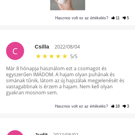
Hasznos volt ez az értékelés?
11
5
2022/08/04
Csilla
C
5
/
5
Már 8 hónapja használom ezt a csomagot és
egyszerűen IMÁDOM. A hajam olyan puhának és
simának tűnik, látom az új hajszálak megjelenését és
vastagabbnak is érzem a hajam. Nem kell olyan
gyakran mosnom sem.
Hasznos volt ez az értékelés?
18
3
2022/08/02
Judit