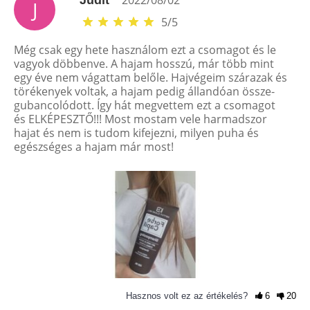
J
5
/
5
Még csak egy hete használom ezt a csomagot és le
vagyok döbbenve. A hajam hosszú, már több mint
egy éve nem vágattam belőle. Hajvégeim szárazak és
törékenyek voltak, a hajam pedig állandóan össze-
gubancolódott. Így hát megvettem ezt a csomagot
és ELKÉPESZTŐ!!! Most mostam vele harmadszor
hajat és nem is tudom kifejezni, milyen puha és
egészséges a hajam már most!
Hasznos volt ez az értékelés?
6
20