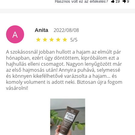
Hasznos volt ez az értékelés?
19
9
2022/08/08
Anita
A
5
/
5
A szokásosnál jobban hullott a hajam az elmúlt pár
hónapban, ezért úgy döntöttem, kipróbálom ezt a
hajhullás elleni csomagot. Nagyon lenyűgözött már
az első hajmosás után! Annyira puhává, selymessé
és könnyen kikefélhetővé varázsolta a hajam… és
komoly volument is adott neki. Biztosan újra fogom
vásárolni!