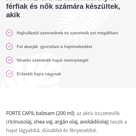
férfiak és nők számára készültek,
akik
Hajhullástól szenvednek és szeretnék ezt megállítani
Fel akarják gyorsítani a hajnövekedést
Növelni szeretnék hajuk mennyiségét
Erősebb hajra vágynak
FORTE CAPIL balzsam (200 ml)
: az aktív összetevők
(
ricinusolaj, shea vaj, argán olaj, avokádóolaj
) teszik a
hajat lágyabbá, dúsabbá és fényesebbé.