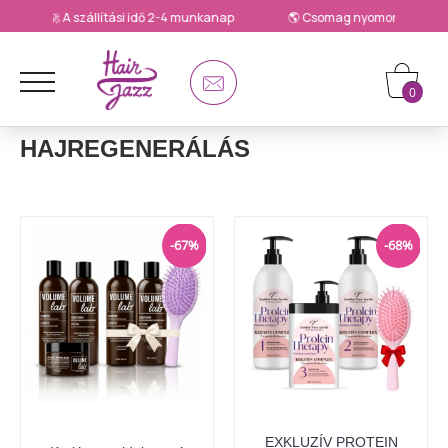
🚀 A szállítási idő 2-4 munkanap
🌎 Csomag nyomonkövetése
0
HAJREGENERÁLÁS
-67%
-68%
EXKLUZÍV PROTEIN