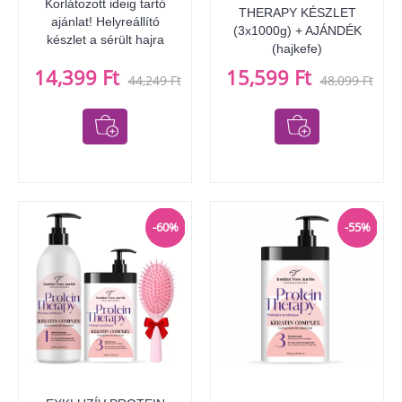
Korlátozott ideig tartó
THERAPY KÉSZLET
ajánlat! Helyreállító
(3x1000g) + AJÁNDÉK
készlet a sérült hajra
(hajkefe)
14,399 Ft
15,599 Ft
44,249 Ft
48,099 Ft
-60%
-55%